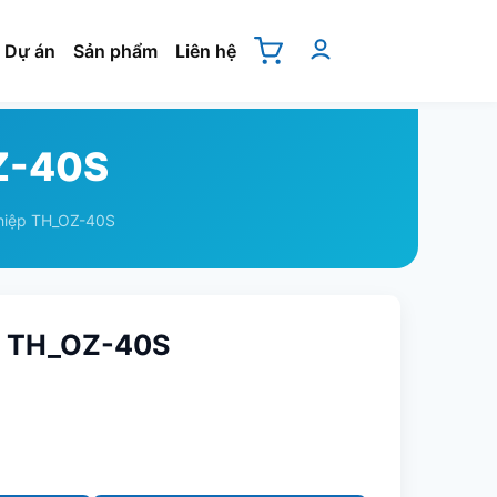
Dự án
Sản phẩm
Liên hệ
Z-40S
hiệp TH_OZ-40S
p TH_OZ-40S