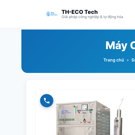
TH-ECO Tech
Giải pháp công nghiệp & tự động hóa
Máy 
Trang chủ
»
S