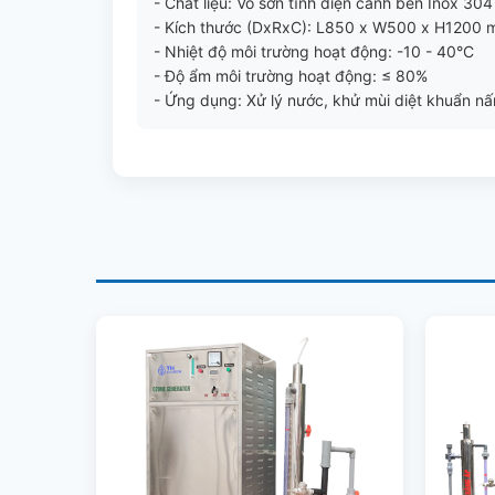
- Chất liệu: Vỏ sơn tĩnh điện cánh bên Inox 304
- Kích thước (DxRxC): L850 x W500 x H1200
- Nhiệt độ môi trường hoạt động: -10 - 40°C
- Độ ẩm môi trường hoạt động: ≤ 80%
- Ứng dụng: Xử lý nước, khử mùi diệt khuẩn n